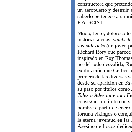
constructora que pretende
un aeropuerto y destruir a
saberlo pertenece a un m
F.A. SCIST.
Mudo, lento, doloroso te
historias ajenas,
sidekick
sus
sidekicks
(un joven p
Richard Rory que parece
inspirado en Roy Thomas,
no del todo desvalida, Ru
exploración que Gerber h
primera de las diversas s
desde su aparición en
Sa
su paso por títulos como
Tales
o
Adventure into F
conseguir un título con s
nombre a partir de enero 
fortuna vikingos o conqu
la eterna juventud en las
Asesino de Locos dedicad