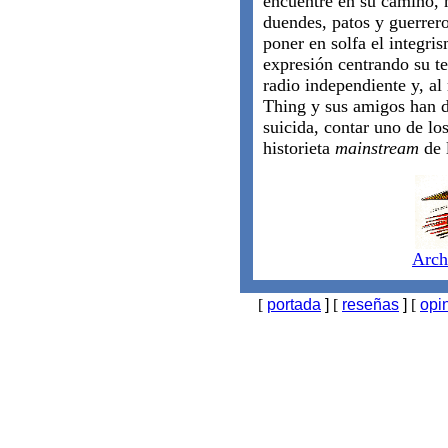
encuentre en su camino, 
duendes, patos y guerrero
poner en solfa el integri
expresión centrando su te
radio independiente y, a
Thing y sus amigos han de
suicida, contar uno de l
historieta
mainstream
de 
Arch
[
portada
]
[
reseñas
]
[
opi