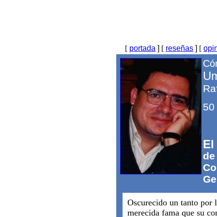
[
portada
]
[
reseñas
]
[
opi
Cóm
Um
Ra
50
El
de
Co
Ge
Oscurecido un tanto por l
merecida fama que su co