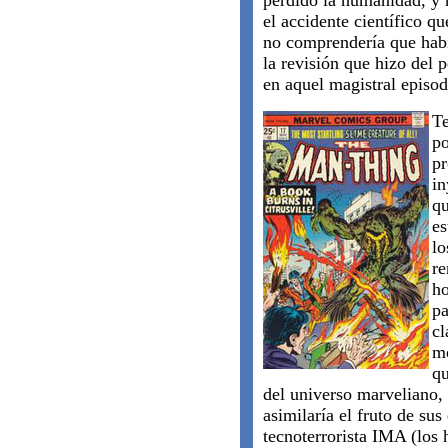
perdido la humanidad, y 
el accidente científico q
no comprendería que habí
la revisión que hizo del
en aquel magistral episo
Te
po
pr
in
qu
es
lo
re
ho
pa
cl
mo
qu
del universo marveliano, 
asimilaría el fruto de su
tecnoterrorista IMA (los