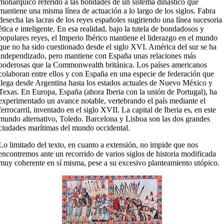
monárquico referido a las bondades de un sistema dinástico que
mantiene una misma línea de actuación a lo largo de los siglos. Fabra
desecha las lacras de los reyes españoles sugiriendo una línea sucesoria
ética e inteligente. En esa realidad, bajo la tutela de bondadosos y
populares reyes, el Imperio Ibérico mantiene el liderazgo en el mundo
que no ha sido cuestionado desde el siglo XVI. América del sur se ha
independizado, pero mantiene con España unas relaciones más
poderosas que la Commonwealth británica. Los países americanos
colaboran entre ellos y con España en una especie de federación que
llega desde Argentina hasta los estados actuales de Nuevo México y
Texas. En Europa, España (ahora Iberia con la unión de Portugal), ha
experimentado un avance notable, vertebrando el país mediante el
ferrocarril, inventado en el siglo XVII. La capital de Iberia es, en este
mundo alternativo, Toledo. Barcelona y Lisboa son las dos grandes
ciudades marítimas del mundo occidental.
Lo limitado del texto, en cuanto a extensión, no impide que nos
encontremos ante un recorrido de varios siglos de historia modificada
muy coherente en sí misma, pese a su excesivo planteamiento utópico.