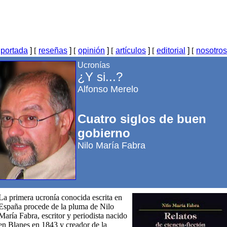
[
portada
]
[
reseñas
]
[
opinión
]
[
artículos
]
[
editorial
]
[
nosotros
Ucronías
¿Y si...?
Alfonso Merelo
Cuatro siglos de buen
gobierno
Nilo María Fabra
La primera ucronía conocida escrita en
España procede de la pluma de Nilo
María Fabra, escritor y periodista nacido
en Blanes en 1843 y creador de la