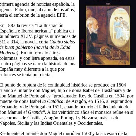
primera agencia de noticias española, la
agencia Fabra, que, al cabo de los años,
sería el embrión de la agencia EFE.
En 1883 la revista "La Ilustración
Española e Iberoamericana" publica en
su número XLIV, páginas numeradas de
311 a 314, la novela corta
Cuatro siglos
de buen gobierno (novela de la Edad
Moderna)
. En un formato a tres
columnas, y con letra apretada, en estas
cuatro páginas se narra la historia de una
España muy diferente a la que por
entonces se tenía por cierta.
El punto de ruptura de la continuidad histórica se produce en 1504
cuando el infante don Miguel, hijo de doña Isabel de Trastámara y de
don Manuel de Portugal es "proclamado: Rey de Castilla en 1504, por
muerte de doña Isabel
la Católica
; de Aragón, en 1516, al espirar don
Fernando, y de Portugal en 1521, cuando ocurrió el fallecimiento de
don Manuel
el Grande".
A los veinticinco años el monarca reúne en sí
las coronas de Castilla, Aragón, Portugal y Navarra, más las de
Nápoles, Sicilia y las Indias Orientales y Occidentales.
Realmente el Infante don Miguel murió en 1500 y la sucesora de la