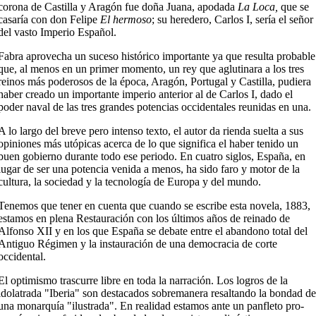
corona de Castilla y Aragón fue doña Juana, apodada
La Loca,
que se
casaría con don Felipe
El hermoso
; su heredero, Carlos I, sería el señor
del vasto Imperio Español.
Fabra aprovecha un suceso histórico importante ya que resulta probable
que, al menos en un primer momento, un rey que aglutinara a los tres
reinos más poderosos de la época, Aragón, Portugal y Castilla, pudiera
haber creado un importante imperio anterior al de Carlos I, dado el
poder naval de las tres grandes potencias occidentales reunidas en una.
A lo largo del breve pero intenso texto, el autor da rienda suelta a sus
opiniones más utópicas acerca de lo que significa el haber tenido un
buen gobierno durante todo ese periodo. En cuatro siglos, España, en
lugar de ser una potencia venida a menos, ha sido faro y motor de la
cultura, la sociedad y la tecnología de Europa y del mundo.
Tenemos que tener en cuenta que cuando se escribe esta novela, 1883,
estamos en plena Restauración con los últimos años de reinado de
Alfonso XII y en los que España se debate entre el abandono total del
Antiguo Régimen y la instauración de una democracia de corte
occidental.
El optimismo trascurre libre en toda la narración. Los logros de la
idolatrada "Iberia" son destacados sobremanera resaltando la bondad de
una monarquía "ilustrada". En realidad estamos ante un panfleto pro-