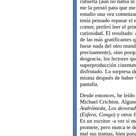
cubierta (aún no había ni 
me la prestó para que me
estudio una vez comenzad
tenía pensado repasar el
comer, preferí leer el pr
curiosidad. El resultado:
de las más gratificantes 
fuese nada del otro mund
precisamente), sino porqu
desgracia, los lectores qu
superproducción cinemat
disfrutado. La sorpresa d
misma después de haber v
pantalla.
Desde entonces, he leído 
Michael Crichton. Algun
Andrómeda
,
Los devorad
(
Esfera
,
Congo
) y otros 
Es un escritor -a ver si 
promete, pero nunca te de
mal sus tramas, bien por