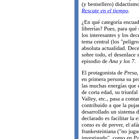
(y bestsellero) didactism
Rescate en el tiempo
.
¿En qué categoría encua
librerías? Pues, para qu
los interesantes y los de
tema central (los "peligr
absoluta actualidad. Dece
sobre todo, el desenlace 
episodio de
Ana y los 7
.
El protagonista de
Presa
en primera persona su pro
las muchas energías que 
de corta edad, su triunfa
Valley, etc., pasa a cont
contribuido a que la pu
desarrollado un sistema 
declarado es facilitar la
como es de prever, el afán
frankesteiniana ("no jugu
investigado", como en
Pa