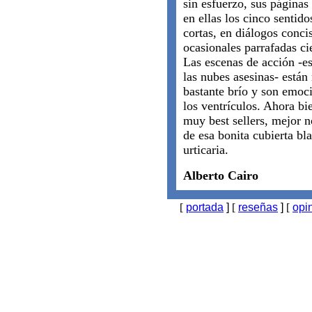
sin esfuerzo, sus página
en ellas los cinco sentido
cortas, en diálogos concis
ocasionales parrafadas ci
Las escenas de acción -e
las nubes asesinas- están
bastante brío y son emoci
los ventrículos. Ahora bie
muy best sellers, mejor 
de esa bonita cubierta bl
urticaria.
Alberto Cairo
[
portada
]
[
reseñas
]
[
opi