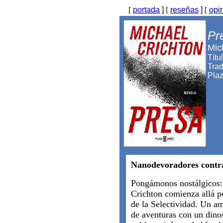
[
portada
]
[
reseñas
]
[
opi
Pr
Mic
Títu
Trad
Plaz
Nanodevoradores contra
Pongámonos nostálgicos:
Crichton comienza allá po
de la Selectividad. Un a
de aventuras con un dino