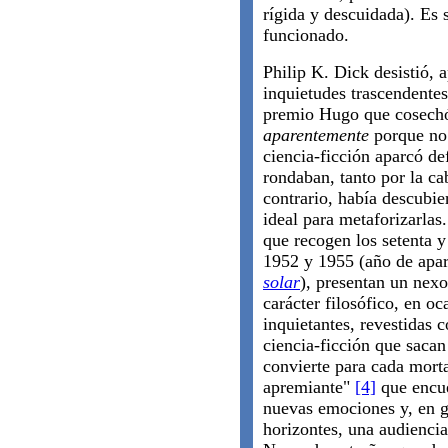
rígida y descuidada). Es 
funcionado.
Philip K. Dick desistió, 
inquietudes trascendentes
premio Hugo que cosec
aparentemente
porque no 
ciencia-ficción aparcó de
rondaban, tanto por la c
contrario, había descubier
ideal para metaforizarlas
que recogen los setenta y
1952 y 1955 (año de apar
solar
), presentan un nex
carácter filosófico, en o
inquietantes, revestidas co
ciencia-ficción que sacan l
convierte para cada mort
apremiante"
[4]
que encue
nuevas emociones y, en g
horizontes, una audiencia