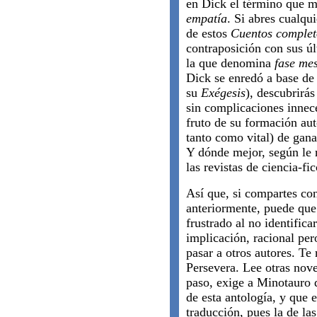
en Dick el término que má
empatía
. Si abres cualqu
de estos
Cuentos complet
contraposición con sus ú
la que denomina
fase mes
Dick se enredó a base de
su
Exégesis
), descubrirás
sin complicaciones innec
fruto de su formación au
tanto como vital) de gan
Y dónde mejor, según le
las revistas de ciencia-fi
Así que, si compartes c
anteriormente, puede que 
frustrado al no identifica
implicación, racional per
pasar a otros autores. Te
Persevera. Lee otras nove
paso, exige a Minotauro
de esta antología, y que 
traducción, pues la de la