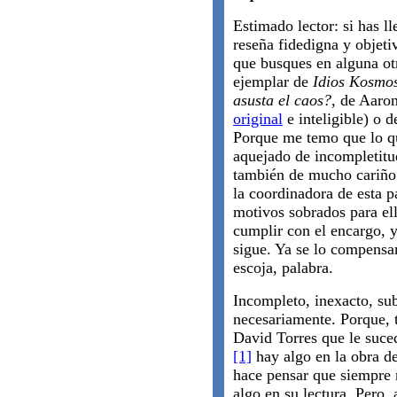
Estimado lector: si has l
reseña fidedigna y objeti
que busques en alguna ot
ejemplar de
Idios Kosmo
asusta el caos?
, de Aaron
original
e inteligible) o 
Porque me temo que lo qu
aquejado de incompletitud
también de mucho cariño 
la coordinadora de esta p
motivos sobrados para ell
cumplir con el encargo, y
sigue. Ya se lo compensar
escoja, palabra.
Incompleto, inexacto, sub
necesariamente. Porque, 
David Torres que le suc
[1]
hay algo en la obra d
hace pensar que siempre
algo en su lectura. Pero, 