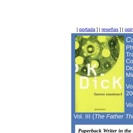
[
portada
]
[
reseñas
]
[
opi
Cu
Ph
Tr
Co
Di
Mi
Vol
20
Vol
Vol. III (
The Father Th
Paperback Writer in the