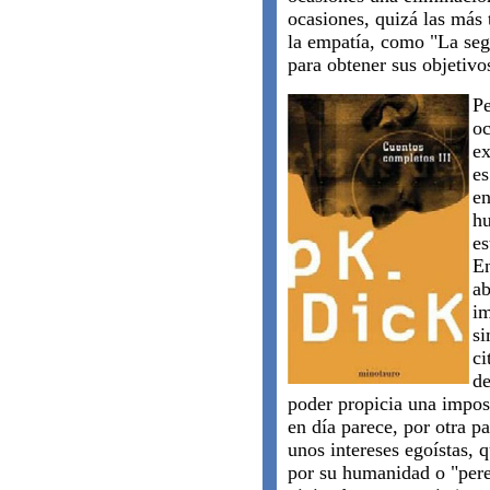
ocasiones, quizá las más 
la empatía, como "La seg
para obtener sus objetivo
Pe
oc
ex
es
en
hu
es
En
ab
im
si
ci
de
poder propicia una impos
en día parece, por otra pa
unos intereses egoístas, 
por su humanidad o "pere