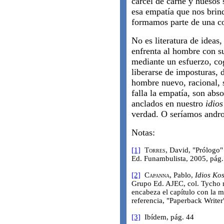
cárcel de carne y huesos 
esa empatía que nos brind
formamos parte de una c
No es literatura de ideas
enfrenta al hombre con s
mediante un esfuerzo, co
liberarse de imposturas,
hombre nuevo, racional, so
falla la empatía, son abs
anclados en nuestro
idio
verdad. O seríamos andro
Notas:
[1]
Torres
, David, "Prólogo
Ed. Funambulista, 2005, pág.
[2]
Capanna
, Pablo,
Idios Ko
Grupo Ed. AJEC, col. Tycho 
encabeza el capítulo con la 
referencia, "Paperback Writer"
[3]
Ibídem, pág. 44