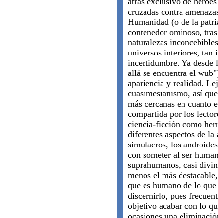
atrás exclusivo de héroes
cruzadas contra amenazas
Humanidad (o de la patria
contenedor ominoso, tras
naturalezas inconcebibles
universos interiores, tan 
incertidumbre. Ya desde 
allá se encuentra el wub"
apariencia y realidad. Le
cuasimesianismo, así que 
más cercanas en cuanto ex
compartida por los lector
ciencia-ficción como her
diferentes aspectos de la 
simulacros, los androide
con someter al ser humano
suprahumanos, casi divino
menos el más destacable, p
que es humano de lo que n
discernirlo, pues frecue
objetivo acabar con lo q
ocasiones una eliminación