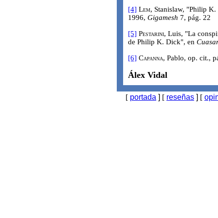
[4]
Lem
, Stanislaw, "Philip K.
1996,
Gigamesh
7, pág. 22
[5]
Pestarini
, Luis, "La consp
de Philip K. Dick", en
Cuasa
[6]
Capanna
, Pablo, op. cit., 
Álex Vidal
[
portada
]
[
reseñas
]
[
opi