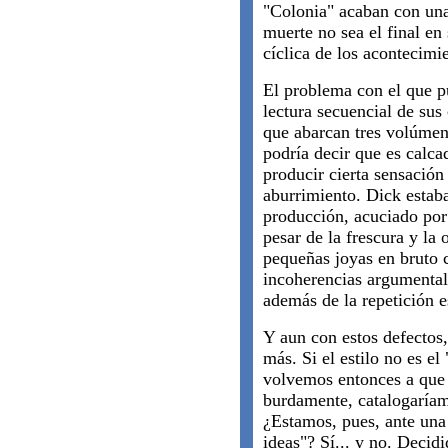
"Colonia" acaban con una 
muerte no sea el final en 
cíclica de los acontecimi
El problema con el que pu
lectura secuencial de sus
que abarcan tres volúmene
podría decir que es calca
producir cierta sensació
aburrimiento. Dick estab
producción, acuciado por
pesar de la frescura y la 
pequeñas joyas en bruto
incoherencias argumentale
además de la repetición 
Y aun con estos defectos,
más. Si el estilo no es el
volvemos entonces a que 
burdamente, catalogaríam
¿Estamos, pues, ante una 
ideas"? Sí... y no. Decid