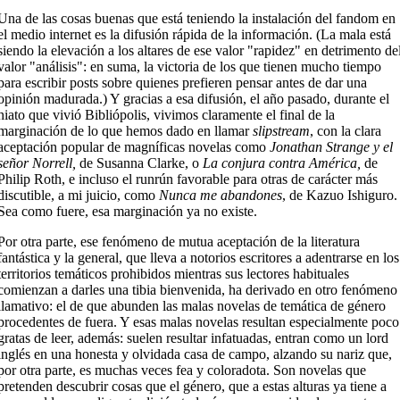
Una de las cosas buenas que está teniendo la instalación del fandom en
el medio internet es la difusión rápida de la información. (La mala está
siendo la elevación a los altares de ese valor "rapidez" en detrimento de
valor "análisis": en suma, la victoria de los que tienen mucho tiempo
para escribir posts sobre quienes prefieren pensar antes de dar una
opinión madurada.) Y gracias a esa difusión, el año pasado, durante el
hiato que vivió Bibliópolis, vivimos claramente el final de la
marginación de lo que hemos dado en llamar
slipstream
, con la clara
aceptación popular de magníficas novelas como
Jonathan Strange y el
señor Norrell,
de Susanna Clarke, o
La conjura contra América,
de
Philip Roth, e incluso el runrún favorable para otras de carácter más
discutible, a mi juicio, como
Nunca me abandones
, de Kazuo Ishiguro.
Sea como fuere, esa marginación ya no existe.
Por otra parte, ese fenómeno de mutua aceptación de la literatura
fantástica y la general, que lleva a notorios escritores a adentrarse en los
territorios temáticos prohibidos mientras sus lectores habituales
comienzan a darles una tibia bienvenida, ha derivado en otro fenómeno
llamativo: el de que abunden las malas novelas de temática de género
procedentes de fuera. Y esas malas novelas resultan especialmente poco
gratas de leer, además: suelen resultar infatuadas, entran como un lord
inglés en una honesta y olvidada casa de campo, alzando su nariz que,
por otra parte, es muchas veces fea y coloradota. Son novelas que
pretenden descubrir cosas que el género, que a estas alturas ya tiene a