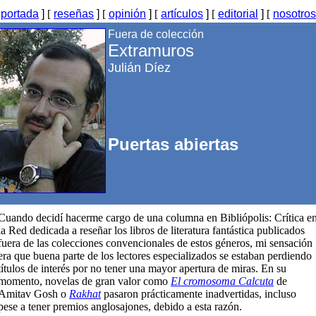
[
portada
]
[
reseñas
]
[
opinión
]
[
artículos
]
[
editorial
]
[
nosotros
Fuera de colección
Extramuros
Julián Díez
Puertas abiertas
Cuando decidí hacerme cargo de una columna en Bibliópolis: Crítica e
la Red dedicada a reseñar los libros de literatura fantástica publicados
fuera de las colecciones convencionales de estos géneros, mi sensación
era que buena parte de los lectores especializados se estaban perdiendo
títulos de interés por no tener una mayor apertura de miras. En su
momento, novelas de gran valor como
El cromosoma Calcuta
de
Amitav Gosh o
Rakhat
pasaron prácticamente inadvertidas, incluso
pese a tener premios anglosajones, debido a esta razón.