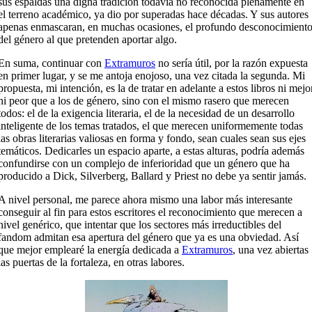
sus espaldas una digna tradición todavía no reconocida plenamente en
el terreno académico, ya dio por superadas hace décadas. Y sus autores
apenas enmascaran, en muchas ocasiones, el profundo desconocimient
del género al que pretenden aportar algo.
En suma, continuar con
Extramuros
no sería útil, por la razón expuesta
en primer lugar, y se me antoja enojoso, una vez citada la segunda. Mi
propuesta, mi intención, es la de tratar en adelante a estos libros ni mejo
ni peor que a los de género, sino con el mismo rasero que merecen
todos: el de la exigencia literaria, el de la necesidad de un desarrollo
inteligente de los temas tratados, el que merecen uniformemente todas
las obras literarias valiosas en forma y fondo, sean cuales sean sus ejes
temáticos. Dedicarles un espacio aparte, a estas alturas, podría además
confundirse con un complejo de inferioridad que un género que ha
producido a Dick, Silverberg, Ballard y Priest no debe ya sentir jamás.
A nivel personal, me parece ahora mismo una labor más interesante
conseguir al fin para estos escritores el reconocimiento que merecen a
nivel genérico, que intentar que los sectores más irreductibles del
fandom admitan esa apertura del género que ya es una obviedad. Así
que mejor emplearé la energía dedicada a
Extramuros
, una vez abiertas
las puertas de la fortaleza, en otras labores.