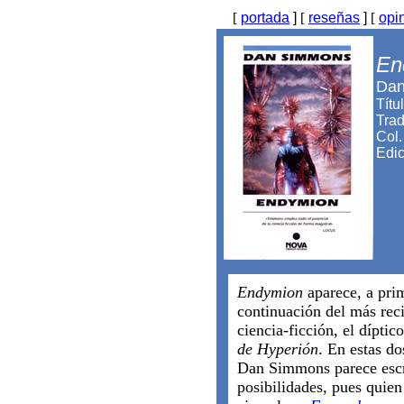
[
portada
]
[
reseñas
]
[
opi
En
Dan
Títu
Trad
Col.
Edic
Endymion
aparece, a prim
continuación del más reci
ciencia-ficción, el dípti
de Hyperión
. En estas do
Dan Simmons parece escr
posibilidades, pues quien