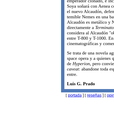
emperador clonado, e inc
Soya soñará con Aenea con
el nuevo Alcaudón, defens
temible Nemes en una bata
Alcaudón es metálico y 
directamente a
Terminato
considera al Alcaudón "ob
entre T-800 y T-1000. En 
cinematográficas y comerc
Se trata de una novela ag
space opera y a quienes q
de
Hyperion
, pero convie
caveat
: abandone toda es
entre.
Luis G. Prado
[
portada
]
[
reseñas
]
[
opi