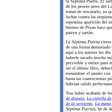
la Séptima Puerta. El sar
de los peores seres del L
tratan de rescatarlo, ya 
luchar contra las serpien
repentina aparición del 
buenos de Pryan hace que 
patryn y sartán.
La Séptima Puerta
cierr
de una forma demasiado 
aquí a los autores les dio
haberle sacado mucho más
previsible y etéreo para
ser el último libro, deb
tomándose el asunto con
hasta las cuatrocientas pá
habrían salido perfectame
Tras haber acabado de lee
de dragón
,
La estrella de
de la serpiente
,
La mano 
Séptima Puerta
), he de d