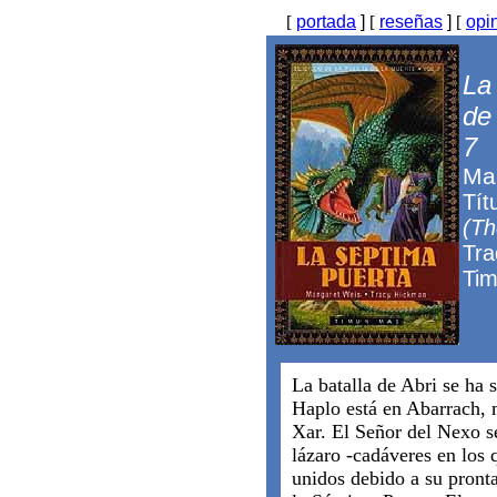
[
portada
]
[
reseñas
]
[
opi
La
de
7
Ma
Tít
(Th
Tra
Tim
La batalla de Abri se ha 
Haplo está en Abarrach,
Xar. El Señor del Nexo s
lázaro -cadáveres en los
unidos debido a su pronta