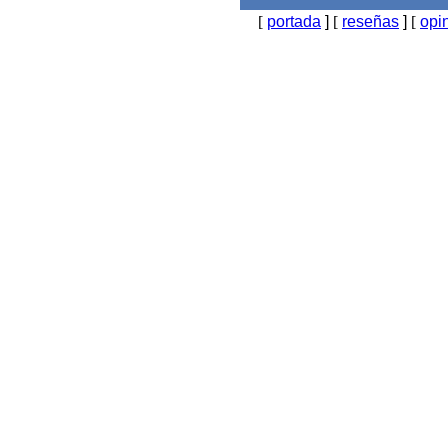
[
portada
]
[
reseñas
]
[
opi