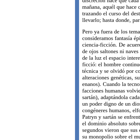
discreción hace que cada
mañana, aquél que hace q
trazando el curso del de
llevarlo; hasta donde, pa
Pero ya fuera de los tema
consideramos fantasía épi
ciencia-ficción. De acuer
de ojos saltones ni naves
de la luz el espacio inter
ficció: el hombre continu
técnica y se olvidó por 
alteraciones genéticas, s
enanos). Cuando la tecnol
facciones humanas volvie
sartán), adaptándola cada
un poder digno de un dio
congéneres humanos, elfo
Patryn y sartán se enfren
el dominio absoluto sobr
segundos vieron que sus 
su monopolio sobre el mu